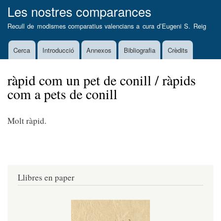
Vés
Les nostres comparances
al
Recull de modismes comparatius valencians a cura d’
Eugeni S. Reig
contingut
Cerca
Introducció
Annexos
Bibliografia
Crèdits
Main
navigation
ràpid com un pet de conill / ràpids
com a pets de conill
Molt ràpid.
Llibres en paper