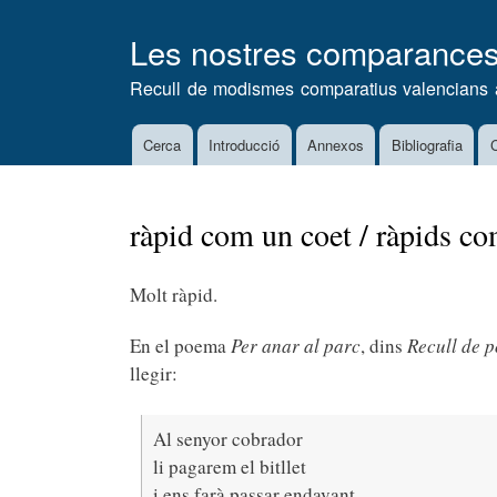
Les nostres comparance
Recull de modismes comparatius valencians 
Cerca
Introducció
Annexos
Bibliografia
C
Main
navigation
ràpid com un coet / ràpids co
Molt ràpid.
En el poema
Per anar al parc
, dins
Recull de p
llegir:
Al senyor cobrador
li pagarem el bitllet
i ens farà passar endavant