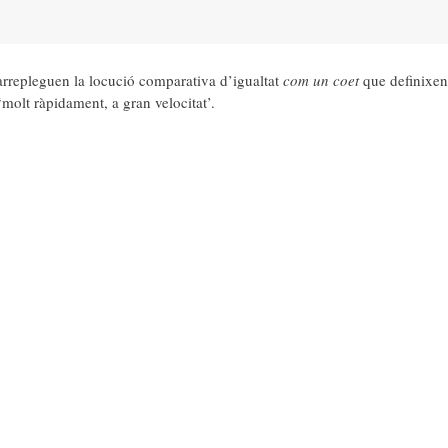
rrepleguen la locució comparativa d’igualtat
com un coet
que definixen 
molt ràpidament, a gran velocitat’.