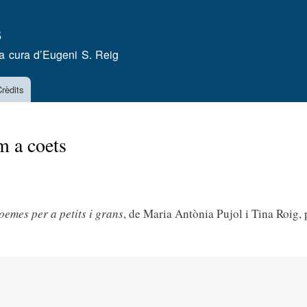
Vés
s
al
contingut
a cura d’
Eugeni S. Reig
rèdits
m a coets
oemes per a petits i grans
,
de Maria Antònia Pujol i Tina Roig,