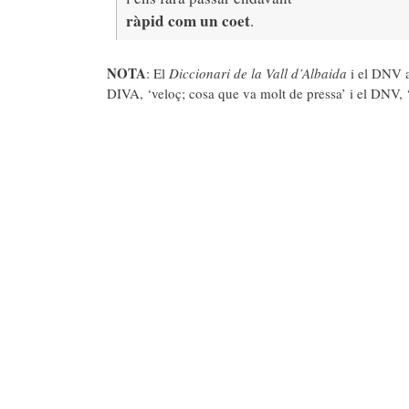
ràpid com un coet
.
NOTA
: El
Diccionari de la Vall d’Albaida
i el DNV a
DIVA, ‘veloç; cosa que va molt de pressa’ i el DNV, ‘