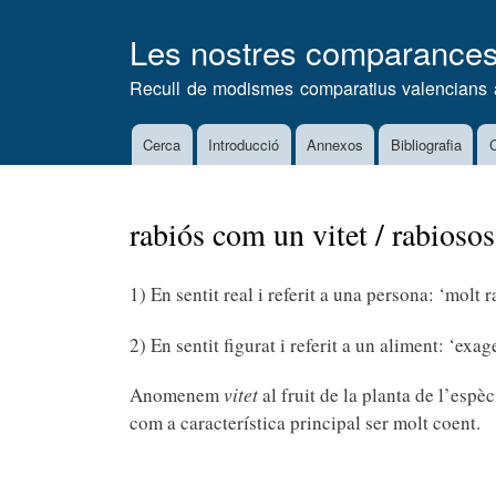
Les nostres comparance
Recull de modismes comparatius valencians 
Cerca
Introducció
Annexos
Bibliografia
C
Main
navigation
rabiós com un vitet / rabiosos
1) En sentit real i referit a una persona: ‘molt ra
2) En sentit figurat i referit a un aliment: ‘exa
Anomenem
vitet
al fruit de la planta de l’espè
com a característica principal ser molt coent.