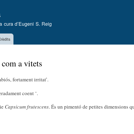
Vés
s
al
contingut
a cura d’
Eugeni S. Reig
rèdits
 com a vitets
biós, fortament irritat’.
geradament coent ‘.
cie
Capsicum frutescens
. És un pimentó de petites dimensions qu