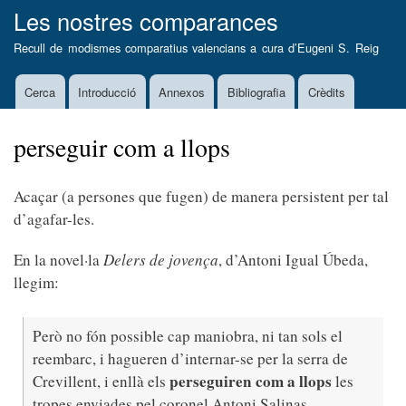
Vés
Les nostres comparances
al
Recull de modismes comparatius valencians a cura d’
Eugeni S. Reig
contingut
Cerca
Introducció
Annexos
Bibliografia
Crèdits
Main
navigation
perseguir com a llops
Acaçar (a persones que fugen) de manera persistent per tal
d’agafar-les.
En la novel·la
Delers de jovença
, d’Antoni Igual Úbeda,
llegim:
Però no fón possible cap maniobra, ni tan sols el
reembarc, i hagueren d’internar-se per la serra de
perseguiren com a llops
Crevillent, i enllà els
les
tropes enviades pel coronel Antoni Salinas,