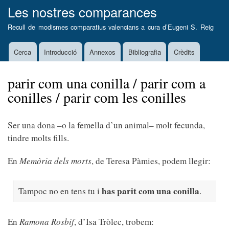
Vés
Les nostres comparances
al
Recull de modismes comparatius valencians a cura d’
Eugeni S. Reig
contingut
Cerca
Introducció
Annexos
Bibliografia
Crèdits
Main
navigation
parir com una conilla / parir com a
conilles / parir com les conilles
Ser una dona –o la femella d’un animal– molt fecunda,
tindre molts fills.
En
Memòria dels morts
, de Teresa Pàmies, podem llegir:
has parit com una conilla
Tampoc no en tens tu i
.
En
Ramona Rosbif
, d’Isa Tròlec, trobem: