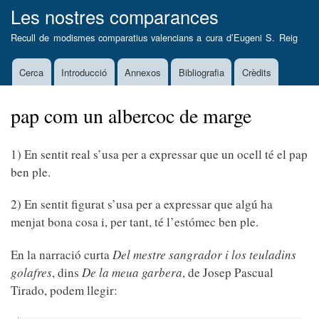
Vés
Les nostres comparances
al
Recull de modismes comparatius valencians a cura d’
Eugeni S. Reig
contingut
Cerca
Introducció
Annexos
Bibliografia
Crèdits
Main
navigation
pap com un albercoc de marge
1) En sentit real s’usa per a expressar que un ocell té el pap
ben ple.
2) En sentit figurat s’usa per a expressar que algú ha
menjat bona cosa i, per tant, té l’estómec ben ple.
En la narració curta
Del mestre sangrador i los teuladins
golafres
, dins
De la meua garbera
, de Josep Pascual
Tirado, podem llegir: