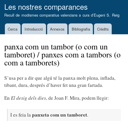
Vés
Les nostres comparances
al
Recull de modismes comparatius valencians a cura d’
Eugeni S. Reig
contingut
Cerca
Introducció
Annexos
Bibliografia
Crèdits
Main
navigation
panxa com un tambor (o com un
tamboret) / panxes com a tambors (o
com a tamborets)
S’usa per a dir que algú té la panxa molt plena, inflada,
tibant, dura, després d’haver fet una gran fartada.
En
El desig dels dies
, de Joan F. Mira, podem llegir:
panxeta com un tamboret
I es feia la
.