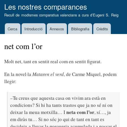
Vés
Les nostres comparances
al
Recull de modismes comparatius valencians a cura d’
Eugeni S. Reig
contingut
Cerca
Introducció
Annexos
Bibliografia
Crèdits
Main
navigation
net com l’or
Molt net, tant en sentit real com en sentit figurat.
En la novel·la
Mataren el verd
, de Carme Miquel, podem
llegir:
–Tu creus que aquesta casa on vivim ara està en
condicions? Si hi ha tants trastos que ja no sé ni on
neta com l’or
deixar la meua motxilla… I
, sí…, ja
em diràs tu… Si no sóc jo qui de tant en tant es
decideix a llevar la porqueria acumulada i a passar el