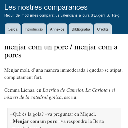
Vés
Les nostres comparances
al
Recull de modismes comparatius valencians a cura d’
Eugeni S. Reig
contingut
Cerca
Introducció
Annexos
Bibliografia
Crèdits
Main
navigation
menjar com un porc / menjar com a
porcs
Menjar molt, d’una manera immoderada i quedar-se atipat,
completament fart.
Gemma Lienas, en
La tribu de Camelot
.
La Carlota i el
misteri de la catedral gòtica
, escriu:
–Què és la gola? –va preguntar en Miquel.
Menjar com un porc
–
–va respondre la Berta