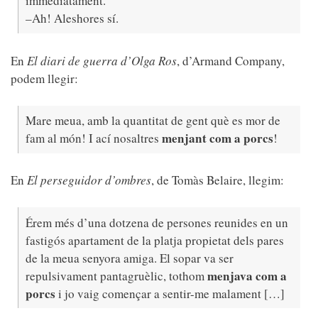
immediatament.
–Ah! Aleshores sí.
En
El diari de guerra d’Olga Ros
,
d’Armand Company,
podem llegir:
Mare meua, amb la quantitat de gent què es mor de
menjant com a porcs
fam al món! I ací nosaltres
!
En
El perseguidor d’ombres
,
de Tomàs Belaire, llegim:
Érem més d’una dotzena de persones reunides en un
fastigós apartament de la platja propietat dels pares
de la meua senyora amiga. El sopar va ser
menjava com a
repulsivament pantagruèlic, tothom
porcs
i jo vaig començar a sentir-me malament […]