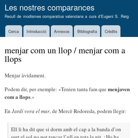
Vés
Les nostres comparances
al
Recull de modismes comparatius valencians a cura d’
Eugeni S. Reig
contingut
Cerca
Introducció
Annexos
Bibliografia
Crèdits
Main
navigation
menjar com un llop / menjar com a
llops
Menjar àvidament.
menjaven
Podem dir, per exemple: «Tenien tanta fam que
com a llops
.»
En
Jardí vora el mar
, de Mercè Rodoreda, podem llegir:
Ell li ha dit que si dorm amb el cap a la banda d’on
surt el sol no pot tancar l’ull en tota la nit. ¿Ho ha