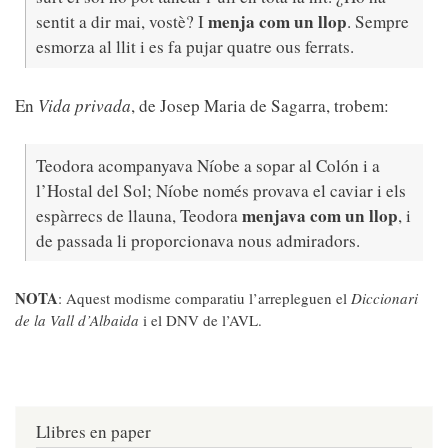
menja com un llop
sentit a dir mai, vostè? I
. Sempre
esmorza al llit i es fa pujar quatre ous ferrats.
En
Vida privada
, de Josep Maria de Sagarra, trobem:
Teodora acompanyava Níobe a sopar al Colón i a
l’Hostal del Sol; Níobe només provava el caviar i els
menjava com un llop
espàrrecs de llauna, Teodora
, i
de passada li proporcionava nous admiradors.
NOTA
: Aquest modisme comparatiu l’arrepleguen el
Diccionari
de la Vall d’Albaida
i el DNV de l’AVL.
Llibres en paper