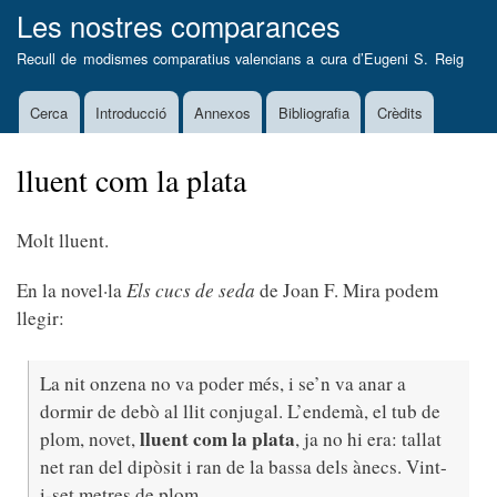
Vés
Les nostres comparances
al
Recull de modismes comparatius valencians a cura d’
Eugeni S. Reig
contingut
Cerca
Introducció
Annexos
Bibliografia
Crèdits
Main
navigation
lluent com la plata
Molt lluent.
En la novel·la
Els cucs de seda
de Joan F. Mira podem
llegir:
La nit onzena no va poder més, i se’n va anar a
dormir de debò al llit conjugal. L’endemà, el tub de
lluent com la plata
plom, novet,
, ja no hi era: tallat
net ran del dipòsit i ran de la bassa dels ànecs. Vint-
i-set metres de plom.