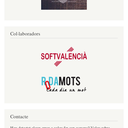
Col·laboradors
Contacte
Heu detectat algun error o voleu fer cap esmena? Voleu rebre