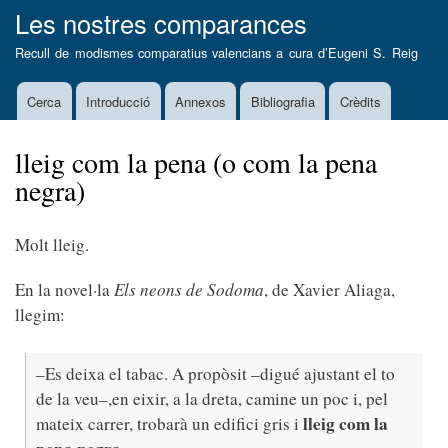
Vés
Les nostres comparances
al
Recull de modismes comparatius valencians a cura d’
Eugeni S. Reig
contingut
Cerca
Introducció
Annexos
Bibliografia
Crèdits
Main
navigation
lleig com la pena (o com la pena
negra)
Molt lleig.
En la novel·la
Els neons de Sodoma
, de Xavier Aliaga,
llegim:
–Es deixa el tabac. A propòsit –digué ajustant el to
de la veu–,en eixir, a la dreta, camine un poc i, pel
lleig com la
mateix carrer, trobarà un edifici gris i