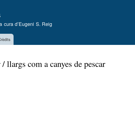
Vés
s
al
contingut
a cura d’
Eugeni S. Reig
rèdits
 / llargs com a canyes de pescar