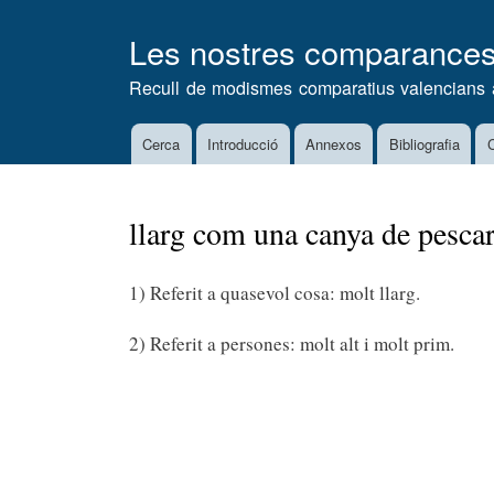
Les nostres comparance
Recull de modismes comparatius valencians 
Cerca
Introducció
Annexos
Bibliografia
C
Main
navigation
llarg com una canya de pescar
1) Referit a quasevol cosa: molt llarg.
2) Referit a persones: molt alt i molt prim.