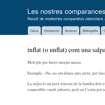
Les nostres comparance
Recull de modismes comparatius valencians 
Cerca
Introducció
Annexos
Bibliografia
C
Main
navigation
inflat (o unflat) com una salpa
Molt ple per haver menjat massa.
Exemple: «No, no em dónes més arròs, per favo
La
salpa
és un peix teleosti de la família dels 
comestible i molt saborós, però en l’estiu pot s