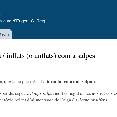
Vés
s
al
contingut
a cura d’
Eugeni S. Reig
rèdits
 / inflats (o unflats) com a salpes
unflat com una salpa
r, que ja no puc més. ¡Estic
!».
espàrids, espècie
Boops salpa
, molt conegut en les nostres coste
er tòxic pel fet d’alimentar-se de l’alga
Caulerpa prolífera
.