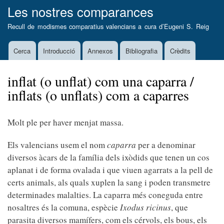
Vés
Les nostres comparances
al
Recull de modismes comparatius valencians a cura d’
Eugeni S. Reig
contingut
Cerca
Introducció
Annexos
Bibliografia
Crèdits
Main
navigation
inflat (o unflat) com una caparra /
inflats (o unflats) com a caparres
Molt ple per haver menjat massa.
Els valencians usem el nom
caparra
per a denominar
diversos àcars de la família dels ixòdids que tenen un cos
aplanat i de forma ovalada i que viuen agarrats a la pell de
certs animals, als quals xuplen la sang i poden transmetre
determinades malalties. La caparra més coneguda entre
nosaltres és la comuna, espècie
Ixodus ricinus
, que
parasita diversos mamífers, com els cérvols, els bous, els