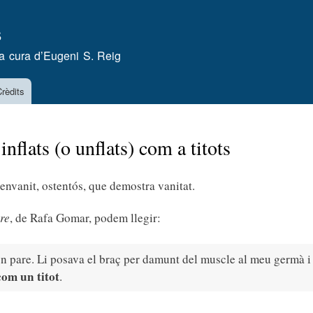
Vés
s
al
contingut
a cura d’
Eugeni S. Reig
rèdits
 inflats (o unflats) com a titots
, envanit, ostentós, que demostra vanitat.
re
, de Rafa Gomar, podem llegir:
on pare. Li posava el braç per damunt del muscle al meu germà i
com un titot
.