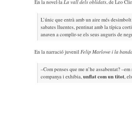
En la novel·la
La vall dels oblidats
, de Leo Cli
L’únic que entrà amb un aire més desimbolt 
sabates lluentes, pentinat amb la típica cort
anaven a complir-se els seus auguris de negr
En la narració juvenil
Felip Marlowe i la band
–Com penses que me n’he assabentat? –em m
unflat com un titot
companya i exhibia,
, e