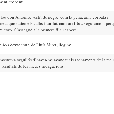
ment, trobem:
fou don Antonio, vestit de negre, com la pena, amb corbata i
unflat com un titot
ineta que duien els calbs i
, segurament per
e corb. S’assegué a la primera fila i esperà.
a dels barracons
, de Lluís Miret, llegim:
ostrava orgullós d’haver-me avançat als raonaments de la me
ls resultats de les meues indagacions.