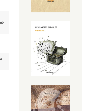
què
ua