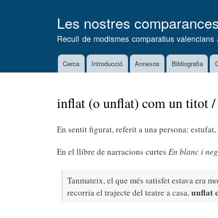
Les nostres comparance
Recull de modismes comparatius valencians 
Cerca
Introducció
Annexos
Bibliografia
C
Main
navigation
inflat (o unflat) com un titot /
En sentit figurat, referit a una persona: estufat
En el llibre de narracions curtes
En blanc i neg
Tanmateix, el que més satisfet estava era m
unflat 
recorria el trajecte del teatre a casa,