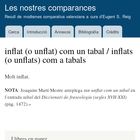
Vés
Les nostres comparances
al
Recull de modismes comparatius valencians a cura d’
Eugeni S. Reig
contingut
Cerca
Introducció
Annexos
Bibliografia
Crèdits
Main
navigation
inflat (o unflat) com un tabal / inflats
(o unflats) com a tabals
Molt inflat.
NOTA
: Joaquim Martí Mestre arreplega
tan unflat com un tabal
en
l’entrada
tabal
del
Diccionari de fraseologia (segles XVII-XXI)
(pàg. 1472).»
Llibres en paper