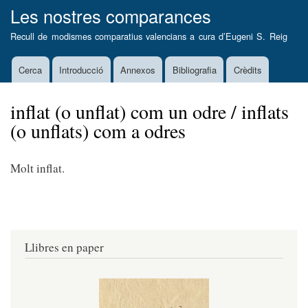
Vés
Les nostres comparances
al
Recull de modismes comparatius valencians a cura d’
Eugeni S. Reig
contingut
Cerca
Introducció
Annexos
Bibliografia
Crèdits
Main
navigation
inflat (o unflat) com un odre / inflats
(o unflats) com a odres
Molt inflat.
Llibres en paper