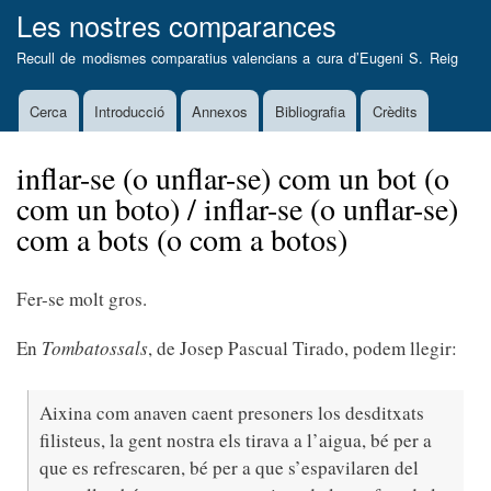
Vés
Les nostres comparances
al
Recull de modismes comparatius valencians a cura d’
Eugeni S. Reig
contingut
Cerca
Introducció
Annexos
Bibliografia
Crèdits
Main
navigation
inflar-se (o unflar-se) com un bot (o
com un boto) / inflar-se (o unflar-se)
com a bots (o com a botos)
Fer-se molt gros.
En
Tombatossals
, de Josep Pascual Tirado, podem llegir:
Aixina com anaven caent presoners los desditxats
filisteus, la gent nostra els tirava a l’aigua, bé per a
que es refrescaren, bé per a que s’espavilaren del