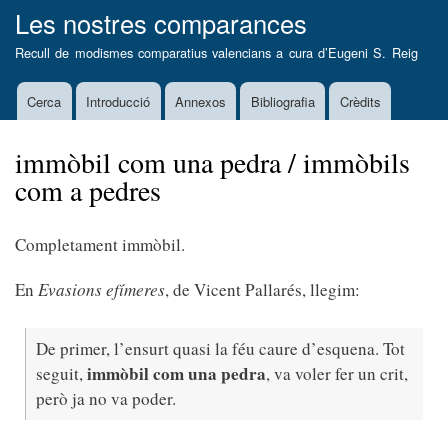
Vés
Les nostres comparances
al
Recull de modismes comparatius valencians a cura d’
Eugeni S. Reig
contingut
Cerca
Introducció
Annexos
Bibliografia
Crèdits
Main
navigation
immòbil com una pedra / immòbils
com a pedres
Completament immòbil.
En
Evasions efímeres
,
de Vicent Pallarés, llegim:
De primer, l’ensurt quasi la féu caure d’esquena. Tot
immòbil com una pedra
seguit,
, va voler fer un crit,
però ja no va poder.