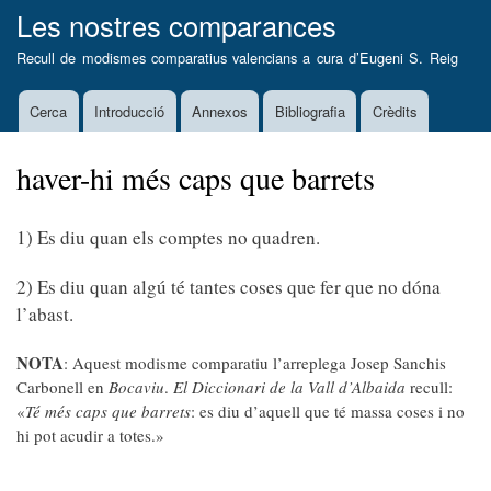
Vés
Les nostres comparances
al
Recull de modismes comparatius valencians a cura d’
Eugeni S. Reig
contingut
Cerca
Introducció
Annexos
Bibliografia
Crèdits
Main
navigation
haver-hi més caps que barrets
1) Es diu quan els comptes no quadren.
2) Es diu quan algú té tantes coses que fer que no dóna
l’abast.
NOTA
: Aquest modisme comparatiu l’arreplega Josep Sanchis
Carbonell en
Bocaviu
.
El Diccionari de la Vall d’Albaida
recull:
«
Té més caps que barrets
: es diu d’aquell que té massa coses i no
hi pot acudir a totes.»