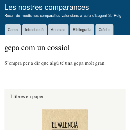
Vés
Les nostres comparances
al
Recull de modismes comparatius valencians a cura d’
Eugeni S. Reig
contingut
Cerca
Introducció
Annexos
Bibliografia
Crèdits
Main
navigation
gepa com un cossiol
S’empra per a dir que algú té una gepa molt gran.
Llibres en paper