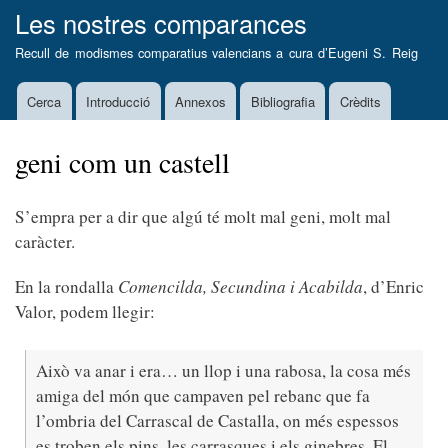
Vés
Les nostres comparances
al
Recull de modismes comparatius valencians a cura d’
Eugeni S. Reig
contingut
Cerca
Introducció
Annexos
Bibliografia
Crèdits
Main
navigation
geni com un castell
S’empra per a dir que algú té molt mal geni, molt mal
caràcter.
En la rondalla
Comencilda, Secundina i Acabilda
, d’Enric
Valor, podem llegir:
Això va anar i era… un llop i una rabosa, la cosa més
amiga del món que campaven pel rebanc que fa
l’ombria del Carrascal de Castalla, on més espessos
es troben els pins, les carrasques i els ginebres. El