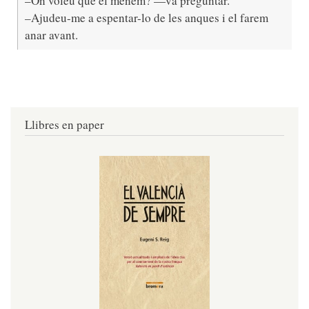
–On voleu que el menem? —va preguntar.
–Ajudeu-me a espentar-lo de les anques i el farem
anar avant.
Llibres en paper