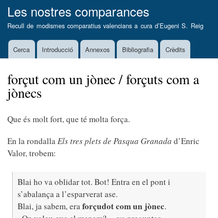
Vés
Les nostres comparances
al
Recull de modismes comparatius valencians a cura d’
Eugeni S. Reig
contingut
Cerca
Introducció
Annexos
Bibliografia
Crèdits
Main
navigation
forçut com un jònec / forçuts com a
jònecs
Que és molt fort, que té molta força.
En la rondalla
Els tres plets de Pasqua Granada
d’Enric
Valor, trobem:
Blai ho va oblidar tot. Bot! Entra en el pont i
s’abalança a l’esparverat ase.
forçudot com un jònec
Blai, ja sabem, era
.