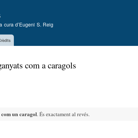
Vés
s
al
contingut
a cura d’
Eugeni S. Reig
rèdits
ganyats com a caragols
 com un caragol
. És exactament al revés.