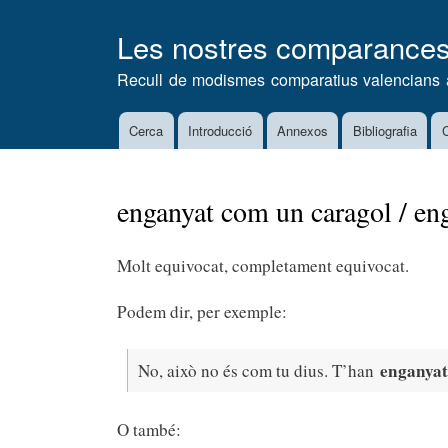
Les nostres comparance
Recull de modismes comparatius valencians 
Cerca
Introducció
Annexos
Bibliografia
C
Main
navigation
enganyat com un caragol / en
Molt equivocat, completament equivocat.
Podem dir, per exemple:
enganyat
No, això no és com tu dius. T’han
O també: