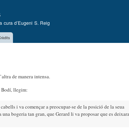
Vés
s
al
contingut
a cura d’
Eugeni S. Reig
rèdits
’altra de manera intensa.
 Bodí, llegim:
ls cabells i va començar a preocupar-se de la posició de la seua
ra una bogeria tan gran, que Gerard li va proposar que es deixara