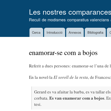
Les nostres comparance
Recull de modismes comparatius valencians 
Cerca
Introducció
Annexos
Bibliografia
C
Main
navigation
enamorar-se com a bojos
Referit a dues persones: enamorar-se l’una de l
En la novel·la
El soroll de la resta
, de Francesc
Gerard es va afaitar la barba, es va tallar e
Es van enamorar com a bojos
corbata.
. E
tesi.