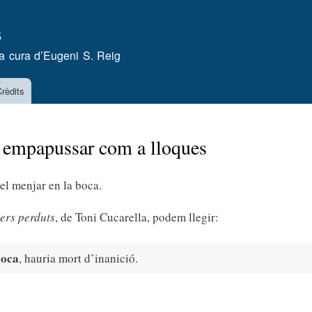
Vés
s
al
contingut
a cura d’
Eugeni S. Reig
rèdits
/ empapussar com a lloques
el menjar en la boca.
ers perduts
, de Toni Cucarella, podem llegir:
loca
, hauria mort d’inanició.