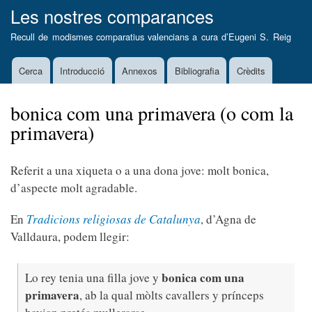
Vés
Les nostres comparances
al
Recull de modismes comparatius valencians a cura d’
Eugeni S. Reig
contingut
Cerca
Introducció
Annexos
Bibliografia
Crèdits
Main
navigation
bonica com una primavera (o com la
primavera)
Referit a una xiqueta o a una dona jove: molt bonica,
d’aspecte molt agradable.
En
Tradicions religiosas de Catalunya
, d’Agna de
Valldaura, podem llegir:
bonica com una
Lo rey tenia una filla jove y
primavera
, ab la qual mòlts cavallers y prínceps