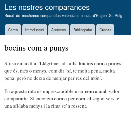
Vés
Les nostres comparances
al
Recull de modismes comparatius valencians a cura d’
Eugeni S. Reig
contingut
Cerca
Introducció
Annexos
Bibliografia
Crèdits
Main
navigation
bocins com a punys
bocins com a punys
S’usa en la dita “Llàgrimes als ulls,
”
que és, més o menys, com dir ‘sí, té molta pena, molta
pena, però no deixa de menjar per res del món’.
com a
En aquesta dita és imprescindible usar
amb valor
com a
com
comparatiu. Si canviem
per
, el segon vers té
una síl·laba menys i la rima se’n ressent.