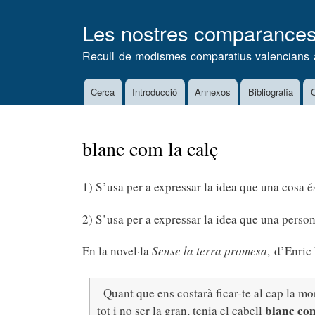
Les nostres comparance
Recull de modismes comparatius valencians 
Cerca
Introducció
Annexos
Bibliografia
C
Main
navigation
blanc com la calç
1) S’usa per a expressar la idea que una cosa é
2) S’usa per a expressar la idea que una person
En la novel·la
Sense la terra promesa
,
d’Enric 
–Quant que ens costarà ficar-te al cap la mo
blanc com
tot i no ser la gran, tenia el cabell