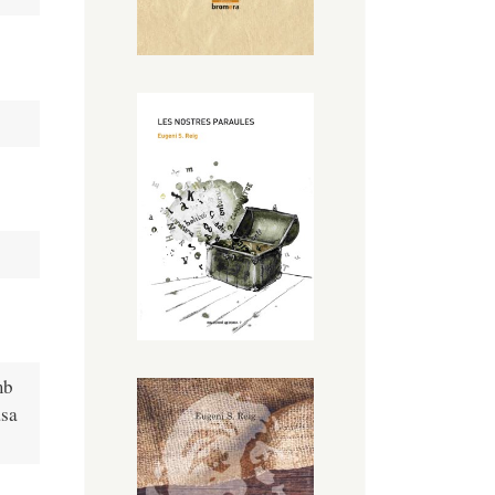
mb
asa