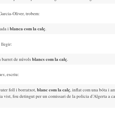
 Garcia-Oliver, trobem:
blanca com la calç
lada i
.
llegir:
blancs com la calç
n barret de núvols
.
mes
, escriu:
blanc com la calç
ter foll i borratxot,
, inflat com una bóta i a
 vist, fou detingut per un comissari de la policia d’Algerta a c