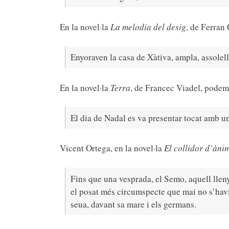
En la novel·la
La melodia del desig
, de Ferran
Enyoraven la casa de Xàtiva, ampla, assolel
En la novel·la
Terra
, de Francec Viadel, podem 
El dia de Nadal es va presentar tocat amb u
Vicent Ortega, en la novel·la
El collidor d’àni
Fins que una vesprada, el Semo, aquell llenya
el posat més circumspecte que mai no s’havia
seua, davant sa mare i els germans.