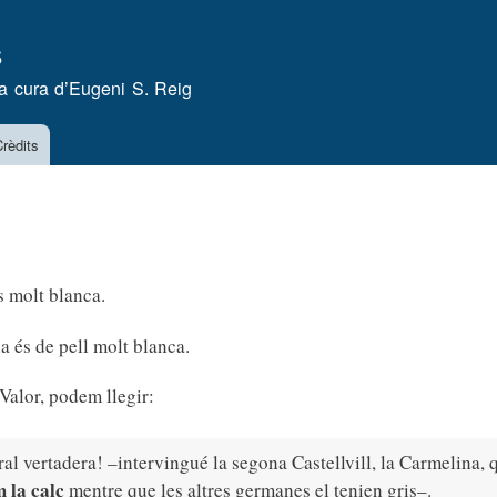
Vés
s
al
contingut
a cura d’
Eugeni S. Reig
rèdits
s molt blanca.
a és de pell molt blanca.
Valor, podem llegir:
ral vertadera! –intervingué la segona Castellvill, la Carmelina, 
 la calç
mentre que les altres germanes el tenien gris–.