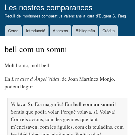
Vés
Les nostres comparances
al
Recull de modismes comparatius valencians a cura d’
Eugeni S. Reig
contingut
Cerca
Introducció
Annexos
Bibliografia
Crèdits
Main
navigation
bell com un somni
Molt bonic, molt bell.
En
Les ales d’Àngel Vidal
, de Joan Martínez Monjo,
podem llegir:
bell com un somni
Volava. Sí. Era magnífic! Era
!
Sentia que podia volar. Perquè volava, sí. Volava!
Com els avions, com les gavines que tant
m’encisaven, com les àguiles, com els teuladins, com
les libèl·lules, com els àngels. Podia volar!