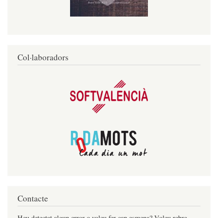
Col·laboradors
Contacte
Heu detectat algun error o voleu fer cap esmena? Voleu rebre