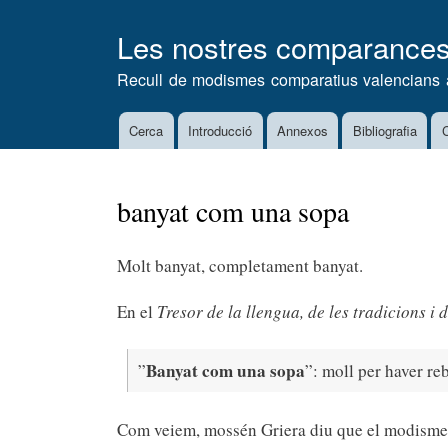
Les nostres comparance
Recull de modismes comparatius valencians 
Cerca
Introducció
Annexos
Bibliografia
C
Main
navigation
banyat com una sopa
Molt banyat, completament banyat.
En el
Tresor de la llengua, de les tradicions i
Banyat com una sopa
”
”: moll per haver re
Com veiem, mossén Griera diu que el modism