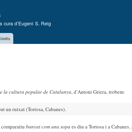
Vés
s
al
contingut
a cura d’
Eugeni S. Reig
rèdits
 de la cultura popular de Catalunya
, d’Antoni Griera, trobem:
but un ruixat (Tortosa, Cabanes).
e comparatiu
banyat com una sopa
es diu a Tortosa i a Cabanes. 