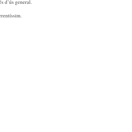
és d’ús general.
rrentíssim.