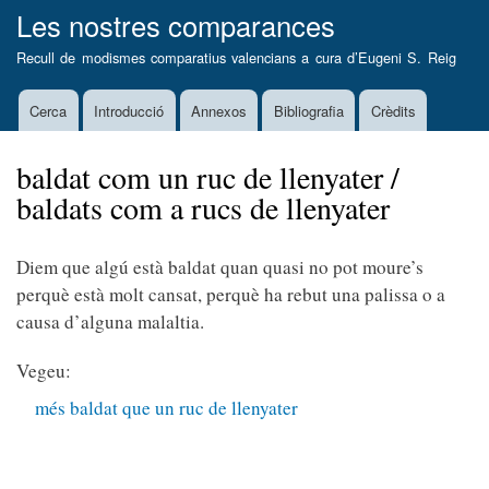
Vés
Les nostres comparances
al
Recull de modismes comparatius valencians a cura d’
Eugeni S. Reig
contingut
Cerca
Introducció
Annexos
Bibliografia
Crèdits
Main
navigation
baldat com un ruc de llenyater /
baldats com a rucs de llenyater
Diem que algú està baldat quan quasi no pot moure’s
perquè està molt cansat, perquè ha rebut una palissa o a
causa d’alguna malaltia.
Vegeu:
més baldat que un ruc de llenyater